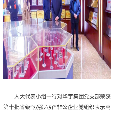
人大代表小组一行对华宇集团党支部荣获
第十批省级
“双强六好”非公企业党组织表示高