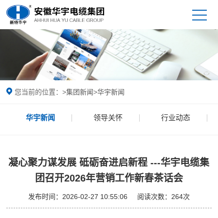
您当前的位置：
>
集团新闻
>
华宇新闻
华宇新闻
领导关怀
行业动态
凝心聚力谋发展 砥砺奋进启新程 ---华宇电缆集
团召开2026年营销工作新春茶话会
发布时间：
2026-02-27 10:55:06
阅读次数：
264
次