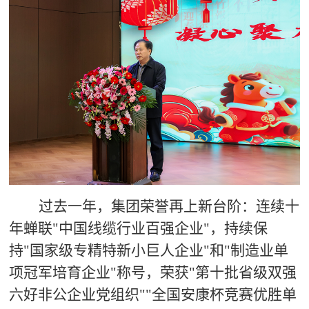
过去一年，集团荣誉再上新台阶：连续十
年蝉联
"中国线缆行业百强企业"，持续保
持"国家级专精特新小巨人企业"和"制造业单
项冠军培育企业"称号，荣获"第十批省级双强
六好非公企业党组织""全国安康杯竞赛优胜单