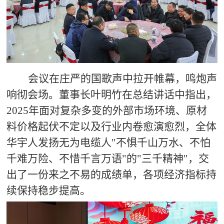
会议在庄严的国歌声中拉开帷幕，鸣炮声
响彻会场。董事长叶明竹在总结讲话中指出，
2025年面对复杂多变的外部市场环境、原材
料价格起伏不定以及行业内卷愈演愈烈，全体
华宇人发扬无为电缆人"不惧千山万水、不怕
千难万险、不惜千言万语"的"三千精神"，交
出了一份来之不易的成绩单，各项经济指标持
续保持稳步提高。