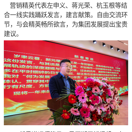
营销精英代表左申义、蒋光荣、杭玉根等结
合一线实践踊跃发言，建言献策。自由交流环
节，与会精英畅所欲言，为集团发展提出宝贵
建议。