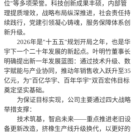
位"等多项荣誉。科技创新成果丰硕，内部管
理提质增效，战略布局纵深推进，社会责任持
续践行，党建引领凝心铸魂，服务保障体系创
新升级。
2026年是"十五五"规划开局之年，也是华
宇下一个二十年发展的新起点。叶明竹董事长
明确提出新一年发展蓝图：通过技术升级、数
字赋能与产业协同，推动年销售收入跃升至35
亿元，为"百亿华宇、百年华宇"双百宏伟目标
奠定坚实基础。
为保证目标实现，公司主要通过四大战略
举措支撑：
技术筑基，智启未来
——重点推进老旧设
备更新改造，挤橡生产线升级换代，以更好的