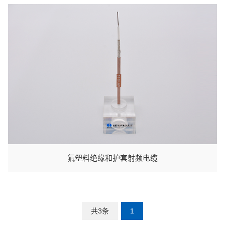
氟塑料绝缘和护套射频电缆
共3条
1